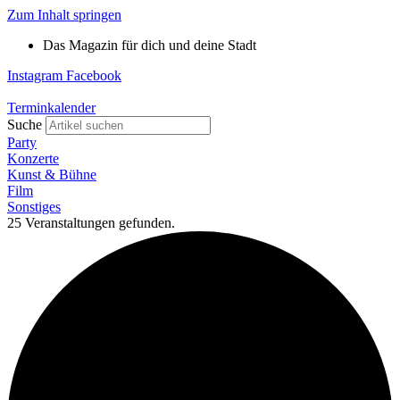
Zum Inhalt springen
Das Magazin für dich und deine Stadt
Instagram
Facebook
Terminkalender
Suche
Party
Konzerte
Kunst & Bühne
Film
Sonstiges
25 Veranstaltungen gefunden.