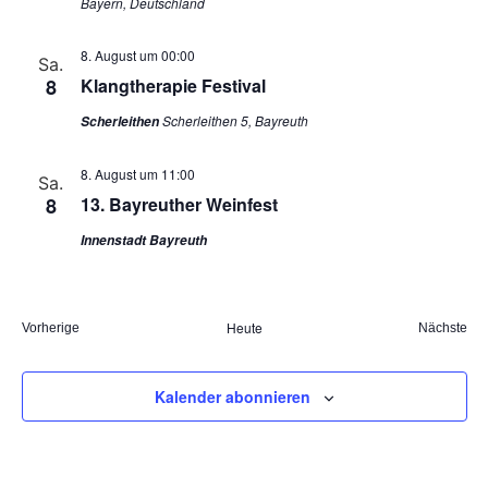
Bayern, Deutschland
8. August um 00:00
Sa.
8
Klangtherapie Festival
Scherleithen 5, Bayreuth
Scherleithen
8. August um 11:00
Sa.
8
13. Bayreuther Weinfest
Innenstadt Bayreuth
Heute
Veranstaltungen
Ver
Vorherige
Nächste
Kalender abonnieren