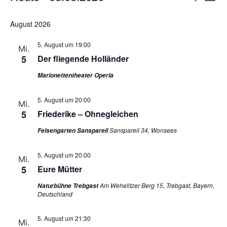
Datum
An
Such
wählen.
August 2026
Na
und
5. August um 19:00
Mi.
Ansic
5
Der fliegende Holländer
Navig
Marionettentheater Operla
5. August um 20:00
Mi.
5
Friederike – Ohnegleichen
Sanspareil 34, Wonsees
Felsengarten Sanspareil
5. August um 20:00
Mi.
5
Eure Mütter
Am Wehelitzer Berg 15, Trebgast, Bayern,
Naturbühne Trebgast
Deutschland
5. August um 21:30
Mi.