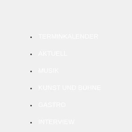
TERMINKALENDER
AKTUELL
MUSIK
KUNST UND BÜHNE
GASTRO
INTERVIEW