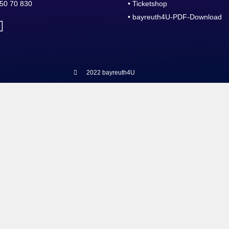
50 70 830
• Ticketshop
• bayreuth4U-PDF-Download
2022 bayreuth4U