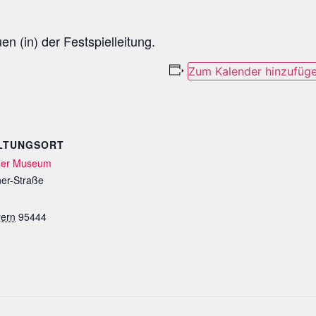
en (in) der Festspielleitung.
Zum Kalender hinzufüg
LTUNGSORT
ner Museum
er-Straße
ern
95444