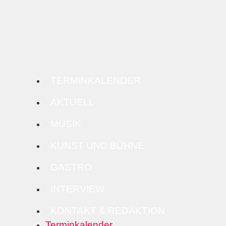
TERMINKALENDER
AKTUELL
MUSIK
KUNST UND BÜHNE
GASTRO
INTERVIEW
KONTAKT & REDAKTION
Terminkalender