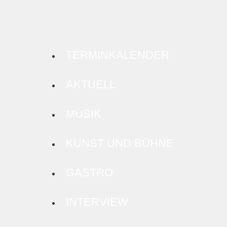
TERMINKALENDER
AKTUELL
MUSIK
KUNST UND BÜHNE
GASTRO
INTERVIEW