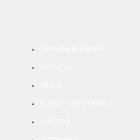
TERMINKALENDER
AKTUELL
MUSIK
KUNST UND BÜHNE
GASTRO
INTERVIEW