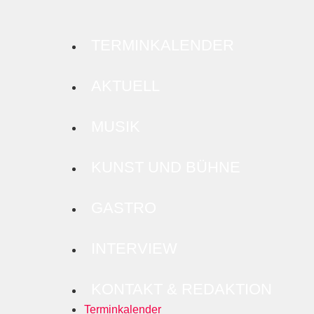
TERMINKALENDER
AKTUELL
MUSIK
KUNST UND BÜHNE
GASTRO
INTERVIEW
KONTAKT & REDAKTION
Terminkalender