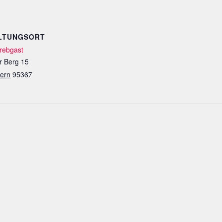
LTUNGSORT
rebgast
r Berg 15
ern
95367