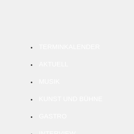
TERMINKALENDER
AKTUELL
MUSIK
KUNST UND BÜHNE
GASTRO
INTERVIEW