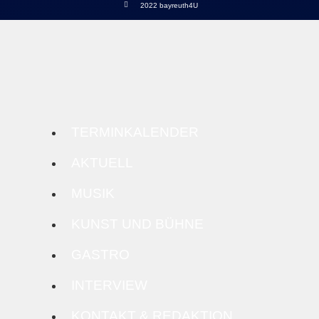
2022 bayreuth4U
TERMINKALENDER
AKTUELL
MUSIK
KUNST UND BÜHNE
GASTRO
INTERVIEW
KONTAKT & REDAKTION