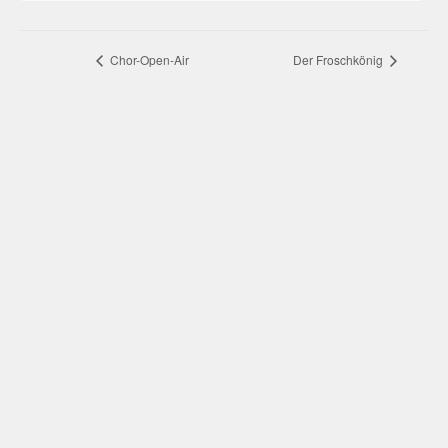
Veranstaltung-
Chor-Open-Air
Der Froschkönig
Navigation