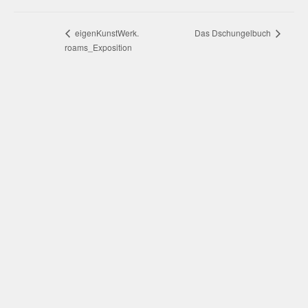
Veranstaltung-
Das Dschungelbuch
eigenKunstWerk.
roams_Exposition
Navigation