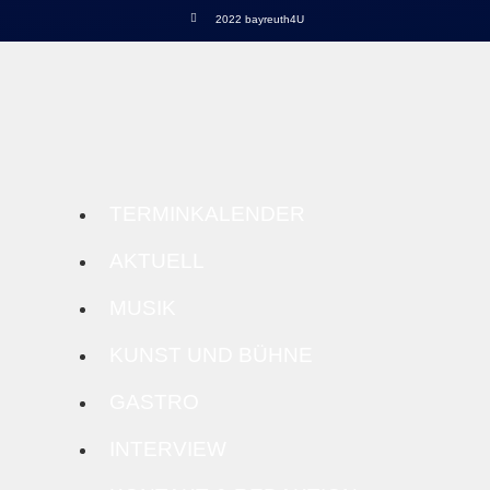
2022 bayreuth4U
TERMINKALENDER
AKTUELL
MUSIK
KUNST UND BÜHNE
GASTRO
INTERVIEW