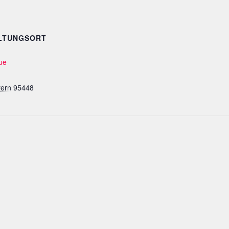
LTUNGSORT
ue
ern
95448