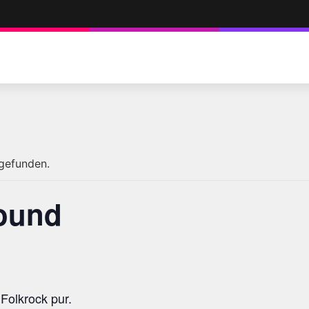
tgefunden.
ound
Folkrock pur.