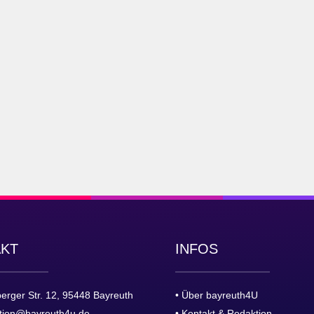
AKT
INFOS
erger Str. 12, 95448 Bayreuth
• Über bayreuth4U
tion@bayreuth4u.de
• Kontakt & Redaktion