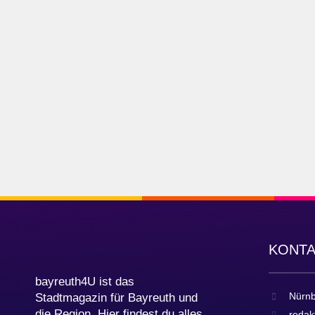
KONT
bayreuth4U ist das
Nürnb
Stadtmagazin für Bayreuth und
die Region. Hier findest du alles
redak