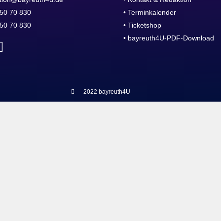
50 70 830
• Terminkalender
50 70 830
• Ticketshop
• bayreuth4U-PDF-Download
2022 bayreuth4U