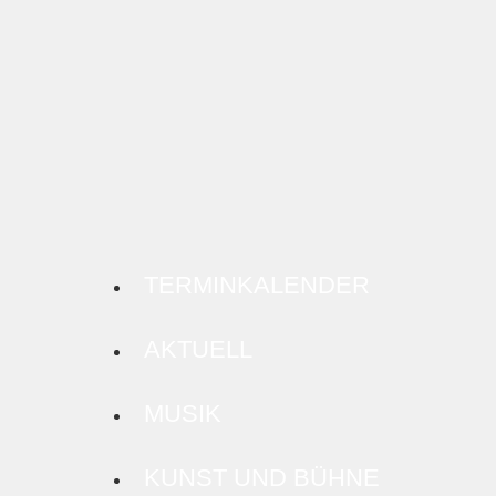
TERMINKALENDER
AKTUELL
MUSIK
KUNST UND BÜHNE