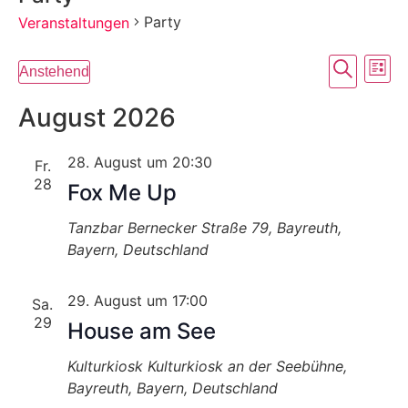
Party
Veranstaltungen
Veran
Ve
Suche
Anstehend
Liste
Datum
An
Such
wählen.
August 2026
Na
und
28. August um 20:30
Fr.
Ansic
28
Fox Me Up
Navig
Tanzbar
Bernecker Straße 79, Bayreuth,
Bayern, Deutschland
29. August um 17:00
Sa.
29
House am See
Kulturkiosk
Kulturkiosk an der Seebühne,
Bayreuth, Bayern, Deutschland