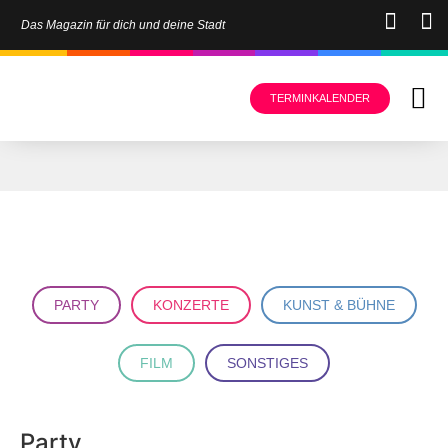
Das Magazin für dich und deine Stadt
TERMINKALENDER
PARTY
KONZERTE
KUNST & BÜHNE
FILM
SONSTIGES
Party