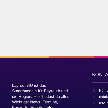
KONT
bayreuth4U ist das
Nürnb
Stadtmagazin für Bayreuth und
die Region. Hier findest du alles
redak
Wichtige: News, Termine,
0921/
Konzerte, Events, Infos!