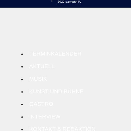
2022 bayreuth4U
TERMINKALENDER
AKTUELL
MUSIK
KUNST UND BÜHNE
GASTRO
INTERVIEW
KONTAKT & REDAKTION