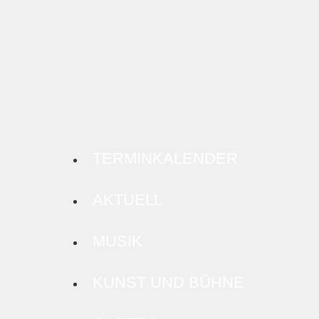
TERMINKALENDER
AKTUELL
MUSIK
KUNST UND BÜHNE