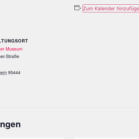
Zum Kalender hinzufüg
LTUNGSORT
ner Museum
er-Straße
ern
95444
ungen