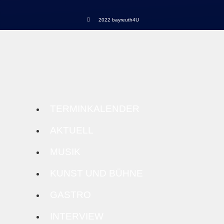
2022 bayreuth4U
TERMINKALENDER
AKTUELL
MUSIK
KUNST UND BÜHNE
GASTRO
INTERVIEW