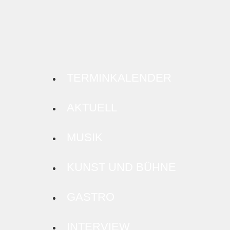
TERMINKALENDER
AKTUELL
MUSIK
KUNST UND BÜHNE
GASTRO
INTERVIEW