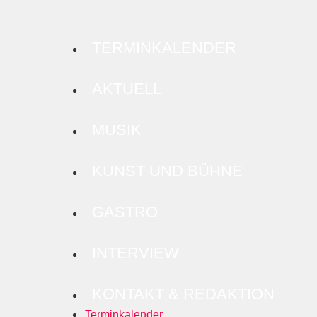
TERMINKALENDER
AKTUELL
MUSIK
KUNST UND BÜHNE
GASTRO
INTERVIEW
KONTAKT & REDAKTION
Terminkalender