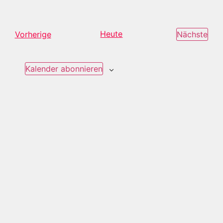
Veranstaltungen
Heute
Ver
Vorherige
Nächste
Kalender abonnieren