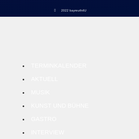
2022 bayreuth4U
TERMINKALENDER
AKTUELL
MUSIK
KUNST UND BÜHNE
GASTRO
INTERVIEW