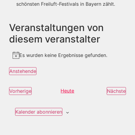
schönsten Freiluft-Festivals in Bayern zählt.
Veranstaltungen von
diesem veranstalter
Es wurden keine Ergebnisse gefunden.
Hinweis
Anstehende
Datum
wählen.
Veranstaltungen
Heute
Ver
Vorherige
Nächste
Kalender abonnieren