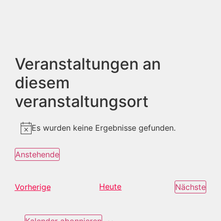
Veranstaltungen an
diesem
veranstaltungsort
Es wurden keine Ergebnisse gefunden.
Hinweis
Anstehende
Datum
wählen.
Veranstaltungen
Heute
Ver
Vorherige
Nächste
Kalender abonnieren