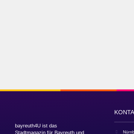
KONT
bayreuth4U ist das
Nürnb
Stadtmagazin für Bayreuth und