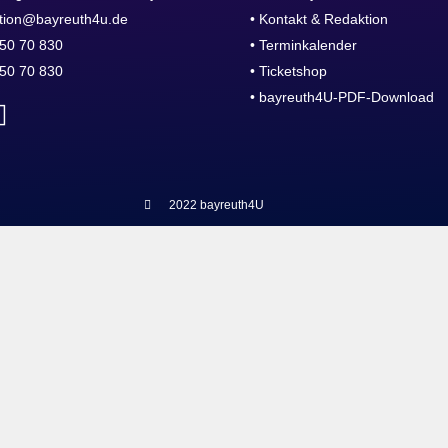
tion@bayreuth4u.de
• Kontakt & Redaktion
50 70 830
• Terminkalender
50 70 830
• Ticketshop
• bayreuth4U-PDF-Download
2022 bayreuth4U