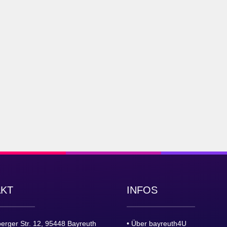
AKT
INFOS
erger Str. 12, 95448 Bayreuth
• Über bayreuth4U