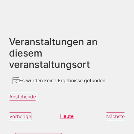
Veranstaltungen an
diesem
veranstaltungsort
Es wurden keine Ergebnisse gefunden.
Hinweis
Anstehende
Datum
wählen.
Veranstaltungen
Heute
Ver
Vorherige
Nächste