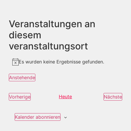
Veranstaltungen an
diesem
veranstaltungsort
Es wurden keine Ergebnisse gefunden.
Hinweis
Anstehende
Datum
wählen.
Veranstaltungen
Heute
Ver
Vorherige
Nächste
Kalender abonnieren