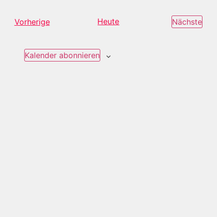
Veranstaltungen
Heute
Ver
Vorherige
Nächste
Kalender abonnieren