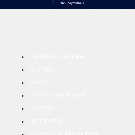
2022 bayreuth4U
TERMINKALENDER
AKTUELL
MUSIK
KUNST UND BÜHNE
GASTRO
INTERVIEW
KONTAKT & REDAKTION