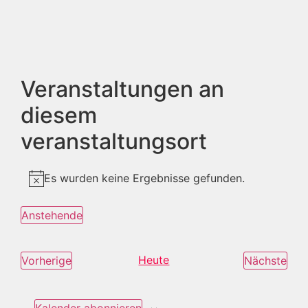
Veranstaltungen an
diesem
veranstaltungsort
Es wurden keine Ergebnisse gefunden.
Hinweis
Anstehende
Datum
wählen.
Veranstaltungen
Heute
Ver
Vorherige
Nächste
Kalender abonnieren