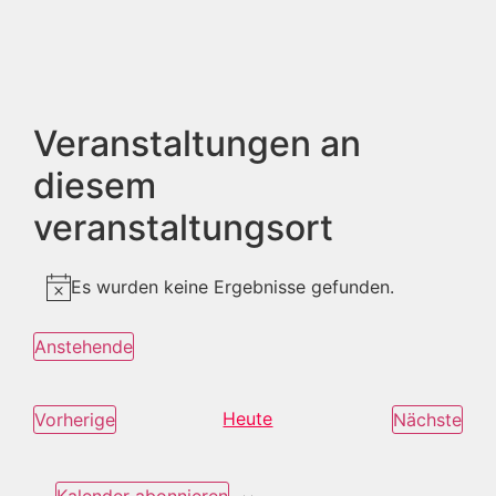
Veranstaltungen an
diesem
veranstaltungsort
Es wurden keine Ergebnisse gefunden.
Hinweis
Anstehende
Datum
wählen.
Veranstaltungen
Heute
Ver
Vorherige
Nächste
Kalender abonnieren