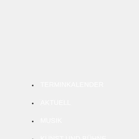
TERMINKALENDER
AKTUELL
MUSIK
KUNST UND BÜHNE